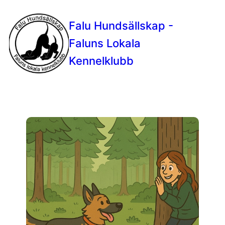
Falu Hundsällskap -
Faluns Lokala
Kennelklubb