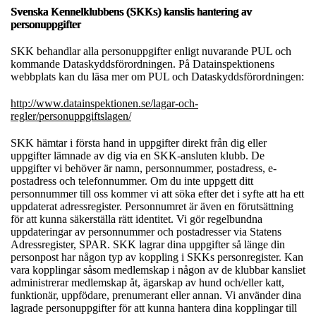
Svenska Kennelklubbens (SKKs) kanslis hantering av
personuppgifter
SKK behandlar alla personuppgifter enligt nuvarande PUL och
kommande Dataskyddsförordningen. På Datainspektionens
webbplats kan du läsa mer om PUL och Dataskyddsförordningen:
http://www.datainspektionen.se/lagar-och-
regler/personuppgiftslagen/
SKK hämtar i första hand in uppgifter direkt från dig eller
uppgifter lämnade av dig via en SKK-ansluten klubb. De
uppgifter vi behöver är namn, personnummer, postadress, e-
postadress och telefonnummer. Om du inte uppgett ditt
personnummer till oss kommer vi att söka efter det i syfte att ha ett
uppdaterat adressregister. Personnumret är även en förutsättning
för att kunna säkerställa rätt identitet. Vi gör regelbundna
uppdateringar av personnummer och postadresser via Statens
Adressregister, SPAR. SKK lagrar dina uppgifter så länge din
personpost har någon typ av koppling i SKKs personregister. Kan
vara kopplingar såsom medlemskap i någon av de klubbar kansliet
administrerar medlemskap åt, ägarskap av hund och/eller katt,
funktionär, uppfödare, prenumerant eller annan. Vi använder dina
lagrade personuppgifter för att kunna hantera dina kopplingar till