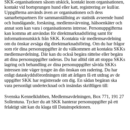
SKK-organisationen såsom utskick, kontakt inom organisationen,
kontakt vid bortsprungen hund eller katt, registrering av kull/ar.
Uppgifterna används även av organisationen och dess
samarbetspartners för sammanställning av statistik avseende hund
och hundägande, forskning, medlemsvärvning, hälsoenkäter och
annat som kan vara i organisationens intresse. Personuppgifterna
kan komma att användas för direktmarknadsföring samt för
informationsutskick från SKK. Kontakta vår medlemsavdelning
om du önskar avsäga dig direktmarknadsföring. Om du har frågor
som rör dina personuppgifter är du välkommen att kontakta SKKs
medlemsavdelning. Där kan du också begära rättelse eller begära
att dina personuppgifter raderas. Du har alltid rätt att stoppa SKKs
lagring och behandling av dina personuppgifter såvida SKKs
intressen inte väger tyngre än din önskan om radering. Du har
enligt dataskyddsförordningen rätt att årligen få ett utdrag av de
uppgifter SKK har registrerade om dig. En sådan begäran ska
vara personligt undertecknad och insändas skriftligen till:
Svenska Kennelklubben, Medlemsavdelningen, Box 771, 191 27
Sollentuna. Tycker du att SKK hanterar personuppgifter på ett
felaktigt sätt kan du klaga till Datainspektionen.