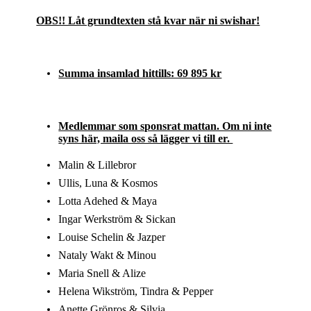
OBS!! Låt grundtexten stå kvar när ni swishar!
Summa insamlad hittills: 69 895 kr
Medlemmar som sponsrat mattan. Om ni inte
syns här, maila oss så lägger vi till er.
Malin & Lillebror
Ullis, Luna & Kosmos
Lotta Adehed & Maya
Ingar Werkström & Sickan
Louise Schelin & Jazper
Nataly Wakt & Minou
Maria Snell & Alize
Helena Wikström, Tindra & Pepper
Anette Grönros & Silvia