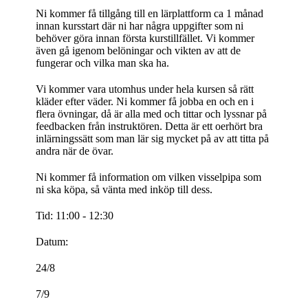
Ni kommer få tillgång till en lärplattform ca 1 månad
innan kursstart där ni har några uppgifter som ni
behöver göra innan första kurstillfället. Vi kommer
även gå igenom belöningar och vikten av att de
fungerar och vilka man ska ha.
Vi kommer vara utomhus under hela kursen så rätt
kläder efter väder. Ni kommer få jobba en och en i
flera övningar, då är alla med och tittar och lyssnar på
feedbacken från instruktören. Detta är ett oerhört bra
inlärningssätt som man lär sig mycket på av att titta på
andra när de övar.
Ni kommer få information om vilken visselpipa som
ni ska köpa, så vänta med inköp till dess.
Tid: 11:00 - 12:30
Datum:
24/8
7/9