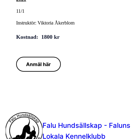
11/1
Instruktör: Viktoria Åkerblom
Kostnad: 1800 kr
Anmäl här
Falu Hundsällskap - Faluns
Lokala Kennelklubb